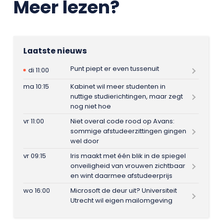
Meer lezen?
Laatste nieuws
Punt piept er even tussenuit
di 11:00
ma 10:15
Kabinet wil meer studenten in
nuttige studierichtingen, maar zegt
nog niet hoe
vr 11:00
Niet overal code rood op Avans:
sommige afstudeerzittingen gingen
wel door
vr 09:15
Iris maakt met één blik in de spiegel
onveiligheid van vrouwen zichtbaar
en wint daarmee afstudeerprijs
wo 16:00
Microsoft de deur uit? Universiteit
Utrecht wil eigen mailomgeving