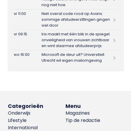
nog niet hoe
vr 11:00
Niet overal code rood op Avans:
sommige afstudeerzittingen gingen
wel door
vr 09:15
Iris maakt met één blik in de spiegel
onveiligheid van vrouwen zichtbaar
en wint daarmee afstudeerprijs
wo 16:00
Microsoft de deur uit? Universiteit
Utrecht wil eigen mailomgeving
Categorieën
Menu
Onderwijs
Magazines
Lifestyle
Tip de redactie
International