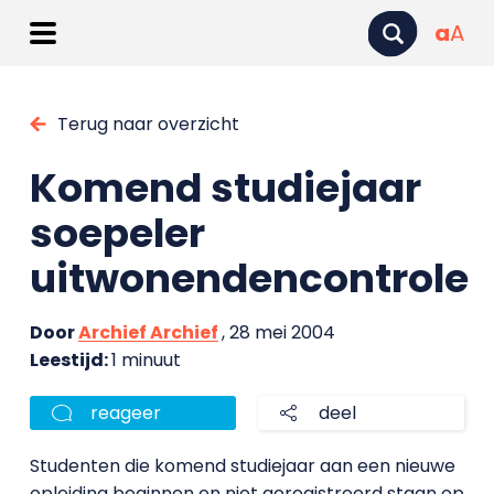
a
A
Terug naar overzicht
Komend studiejaar
soepeler
uitwonendencontrole
Door
Archief Archief
, 28 mei 2004
Leestijd:
1 minuut
reageer
deel
Studenten die komend studiejaar aan een nieuwe
opleiding beginnen en niet geregistreerd staan op