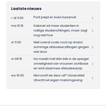
Laatste nieuws
Punt piept er even tussenuit
di 11:00
ma 10:15
Kabinet wil meer studenten in
nuttige studierichtingen, maar zegt
nog niet hoe
vr 11:00
Niet overal code rood op Avans:
sommige afstudeerzittingen gingen
wel door
vr 09:15
Iris maakt met één blik in de spiegel
onveiligheid van vrouwen zichtbaar
en wint daarmee afstudeerprijs
wo 16:00
Microsoft de deur uit? Universiteit
Utrecht wil eigen mailomgeving