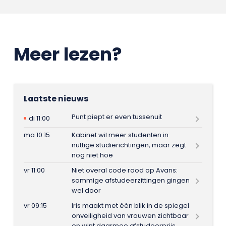
Meer lezen?
Laatste nieuws
Punt piept er even tussenuit
di 11:00
ma 10:15
Kabinet wil meer studenten in
nuttige studierichtingen, maar zegt
nog niet hoe
vr 11:00
Niet overal code rood op Avans:
sommige afstudeerzittingen gingen
wel door
vr 09:15
Iris maakt met één blik in de spiegel
onveiligheid van vrouwen zichtbaar
en wint daarmee afstudeerprijs