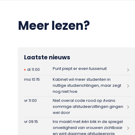
Meer lezen?
Laatste nieuws
Punt piept er even tussenuit
di 11:00
ma 10:15
Kabinet wil meer studenten in
nuttige studierichtingen, maar zegt
nog niet hoe
vr 11:00
Niet overal code rood op Avans:
sommige afstudeerzittingen gingen
wel door
vr 09:15
Iris maakt met één blik in de spiegel
onveiligheid van vrouwen zichtbaar
en wint daarmee afstudeerprijs