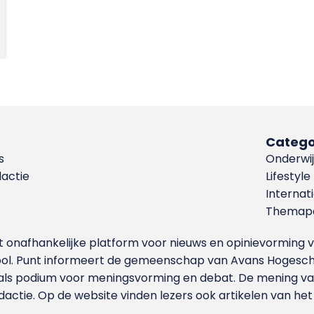
Catego
s
Onderwij
dactie
Lifestyle
Internat
Themapa
et onafhankelijke platform voor nieuws en opinievormin
ool. Punt informeert de gemeenschap van Avans Hogesch
als podium voor meningsvorming en debat. De mening van 
dactie. Op de website vinden lezers ook artikelen van he