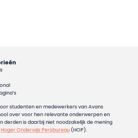
rieën
s
ional
gina’s
g voor studenten en medewerkers van Avans
ool over voor hen relevante onderwerpen en
derden is daarbij niet noodzakelijk de mening
t
Hoger Onderwijs Persbureau
(HOP).