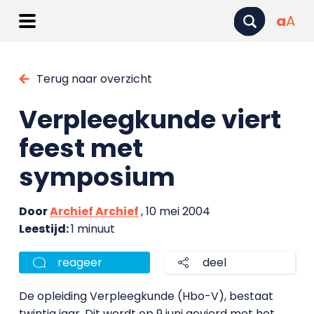
a
A
Terug naar overzicht
Verpleegkunde viert
feest met
symposium
Door
Archief Archief
, 10 mei 2004
Leestijd:
1 minuut
reageer
deel
De opleiding Verpleegkunde (Hbo-V), bestaat
twintig jaar. Dit wordt op 9 juni gevierd met het