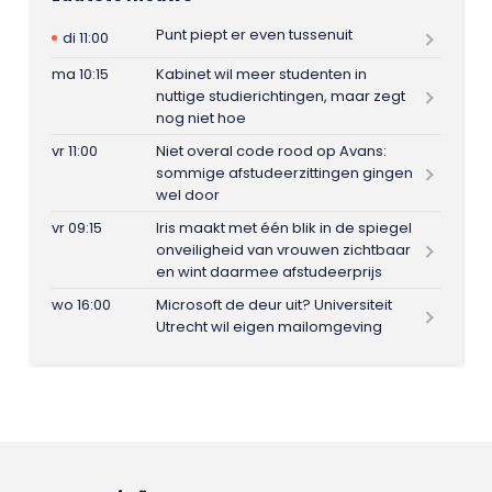
Punt piept er even tussenuit
di 11:00
ma 10:15
Kabinet wil meer studenten in
nuttige studierichtingen, maar zegt
nog niet hoe
vr 11:00
Niet overal code rood op Avans:
sommige afstudeerzittingen gingen
wel door
vr 09:15
Iris maakt met één blik in de spiegel
onveiligheid van vrouwen zichtbaar
en wint daarmee afstudeerprijs
wo 16:00
Microsoft de deur uit? Universiteit
Utrecht wil eigen mailomgeving