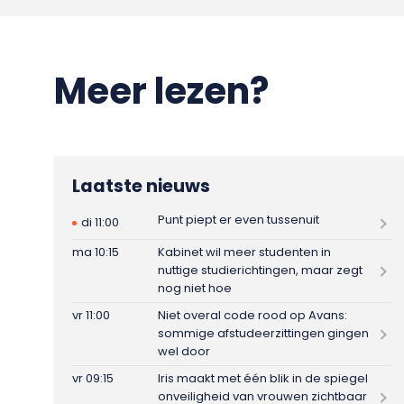
Meer lezen?
Laatste nieuws
Punt piept er even tussenuit
di 11:00
ma 10:15
Kabinet wil meer studenten in
nuttige studierichtingen, maar zegt
nog niet hoe
vr 11:00
Niet overal code rood op Avans:
sommige afstudeerzittingen gingen
wel door
vr 09:15
Iris maakt met één blik in de spiegel
onveiligheid van vrouwen zichtbaar