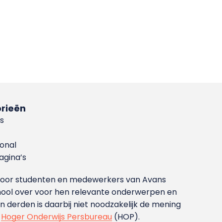
rieën
s
ional
gina’s
g voor studenten en medewerkers van Avans
ool over voor hen relevante onderwerpen en
derden is daarbij niet noodzakelijk de mening
t
Hoger Onderwijs Persbureau
(HOP).