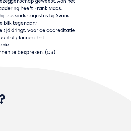
edezeggenschap geweest. Aan het
rgadering heeft Frank Maas,
ij pas sinds augustus bij Avans
e blik tegenaan.’
tijd dringt. Voor de accreditatie
aantal plannen; het
emie.
nnen te bespreken. (CB)
?