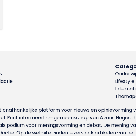
Catego
s
Onderwij
dactie
Lifestyle
Internat
Themapa
et onafhankelijke platform voor nieuws en opinievormin
ool. Punt informeert de gemeenschap van Avans Hogesch
als podium voor meningsvorming en debat. De mening van 
dactie. Op de website vinden lezers ook artikelen van he