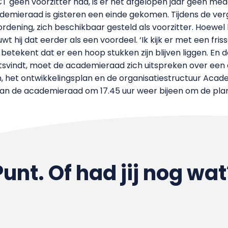
geen voorzitter had, is er het afgelopen jaar geen m
ademieraad is gisteren een einde gekomen. Tijdens de ve
dening, zich beschikbaar gesteld als voorzitter. Hoewel h
hij dat eerder als een voordeel. ‘Ik kijk er met een friss
ekent dat er een hoop stukken zijn blijven liggen. En de 
atsvindt, moet de academieraad zich uitspreken over een 
, het ontwikkelingsplan en de organisatiestructuur Acad
van de academieraad om 17.45 uur weer bijeen om de pla
Punt. Of had jij nog wat