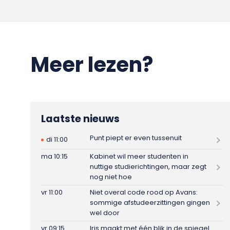
Meer lezen?
Laatste nieuws
Punt piept er even tussenuit
di 11:00
ma 10:15
Kabinet wil meer studenten in
nuttige studierichtingen, maar zegt
nog niet hoe
vr 11:00
Niet overal code rood op Avans:
sommige afstudeerzittingen gingen
wel door
vr 09:15
Iris maakt met één blik in de spiegel