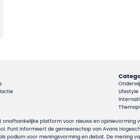
Catego
s
Onderwij
dactie
Lifestyle
Internat
Themapa
et onafhankelijke platform voor nieuws en opinievormin
ool. Punt informeert de gemeenschap van Avans Hogesch
als podium voor meningsvorming en debat. De mening van 