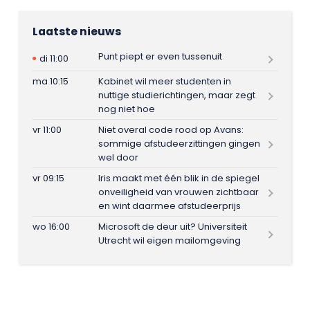
Laatste nieuws
Punt piept er even tussenuit
di 11:00
ma 10:15
Kabinet wil meer studenten in
nuttige studierichtingen, maar zegt
nog niet hoe
vr 11:00
Niet overal code rood op Avans:
sommige afstudeerzittingen gingen
wel door
vr 09:15
Iris maakt met één blik in de spiegel
onveiligheid van vrouwen zichtbaar
en wint daarmee afstudeerprijs
wo 16:00
Microsoft de deur uit? Universiteit
Utrecht wil eigen mailomgeving