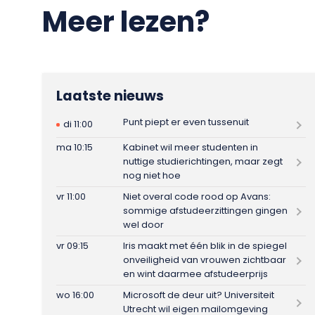
Meer lezen?
Laatste nieuws
Punt piept er even tussenuit
di 11:00
ma 10:15
Kabinet wil meer studenten in
nuttige studierichtingen, maar zegt
nog niet hoe
vr 11:00
Niet overal code rood op Avans:
sommige afstudeerzittingen gingen
wel door
vr 09:15
Iris maakt met één blik in de spiegel
onveiligheid van vrouwen zichtbaar
en wint daarmee afstudeerprijs
wo 16:00
Microsoft de deur uit? Universiteit
Utrecht wil eigen mailomgeving