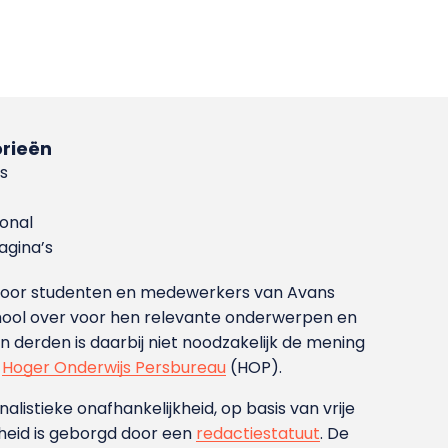
rieën
s
ional
gina’s
g voor studenten en medewerkers van Avans
ool over voor hen relevante onderwerpen en
derden is daarbij niet noodzakelijk de mening
t
Hoger Onderwijs Persbureau
(HOP).
nalistieke onafhankelijkheid, op basis van vrije
heid is geborgd door een
redactiestatuut
. De