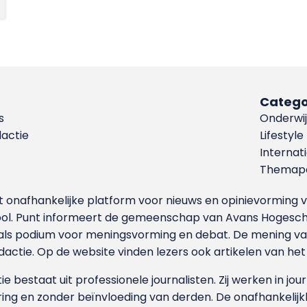
Catego
s
Onderwij
dactie
Lifestyle
Internat
Themapa
et onafhankelijke platform voor nieuws en opinievormin
ool. Punt informeert de gemeenschap van Avans Hogesch
als podium voor meningsvorming en debat. De mening van 
dactie. Op de website vinden lezers ook artikelen van he
e bestaat uit professionele journalisten. Zij werken in jour
ing en zonder beïnvloeding van derden. De onafhankelijk