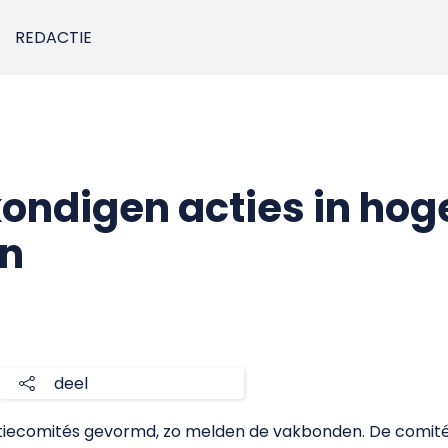
REDACTIE
ndigen acties in hog
an
deel
tiecomités gevormd, zo melden de vakbonden. De comité’