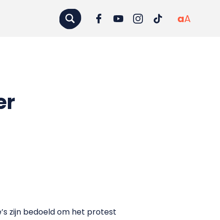
a
A
er
s zijn bedoeld om het protest