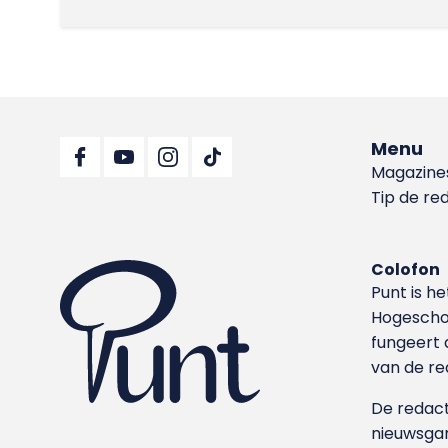
Menu
Magazine
Tip de re
Colofon
Punt is h
Hoge­sch
fungeert 
van de re
De redacti
nieuwsgar