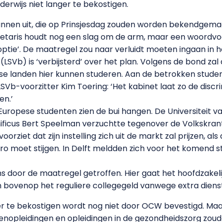
rwijs niet langer te bekostigen.
annen uit, die op Prinsjesdag zouden worden bekendgemaa
etaris houdt nog een slag om de arm, maar een woordvoe
ptie’. De maatregel zou naar verluidt moeten ingaan in h
LSVb) is ‘verbijsterd’ over het plan. Volgens de bond za
pese landen hier kunnen studeren. Aan de betrokken stude
Vb-voorzitter Kim Toering: ‘Het kabinet laat zo de discr
en.’
-Europese studenten zien de bui hangen. De Universiteit 
icus Bert Speelman verzuchtte tegenover de Volkskrant: ‘D
rziet dat zijn instelling zich uit de markt zal prijzen, al
ro moet stijgen. In Delft meldden zich voor het komend s
door de maatregel getroffen. Hier gaat het hoofdzakel
n bovenop het reguliere collegegeld vanwege extra dienst
r te bekostigen wordt nog niet door OCW bevestigd. Maar 
rarenopleidingen en opleidingen in de gezondheidszorg zo