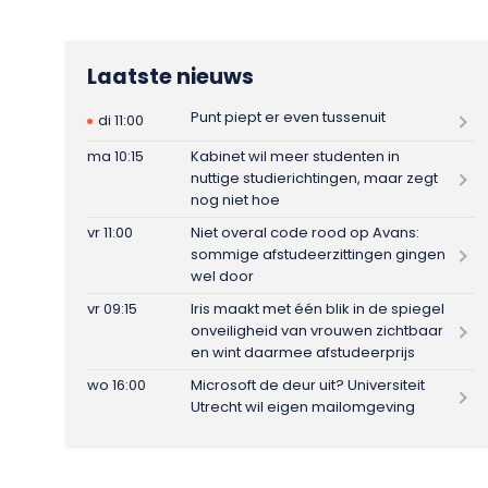
Laatste nieuws
Punt piept er even tussenuit
di 11:00
ma 10:15
Kabinet wil meer studenten in
nuttige studierichtingen, maar zegt
nog niet hoe
vr 11:00
Niet overal code rood op Avans:
sommige afstudeerzittingen gingen
wel door
vr 09:15
Iris maakt met één blik in de spiegel
onveiligheid van vrouwen zichtbaar
en wint daarmee afstudeerprijs
wo 16:00
Microsoft de deur uit? Universiteit
Utrecht wil eigen mailomgeving