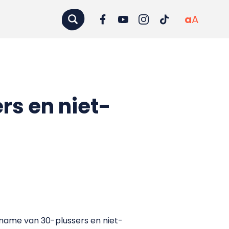
a
A
rs en niet-
name van 30-plussers en niet-