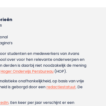
rieën
s
ional
gina’s
g voor studenten en medewerkers van Avans
ool over voor hen relevante onderwerpen en
derden is daarbij niet noodzakelijk de mening
t
Hoger Onderwijs Persbureau
(HOP).
nalistieke onafhankelijkheid, op basis van vrije
heid is geborgd door een
redactiestatuut
. De
kedIn
. Een keer per jaar verschijnt er een