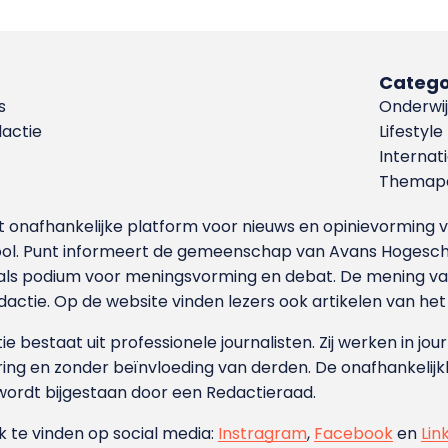
Catego
s
Onderwij
dactie
Lifestyle
Internat
Themapa
et onafhankelijke platform voor nieuws en opinievormin
ool. Punt informeert de gemeenschap van Avans Hogesch
als podium voor meningsvorming en debat. De mening van 
dactie. Op de website vinden lezers ook artikelen van he
e bestaat uit professionele journalisten. Zij werken in jour
ing en zonder beïnvloeding van derden. De onafhankelijk
wordt bijgestaan door een Redactieraad.
ok te vinden op social media:
Instragram
,
Facebook
en
Lin