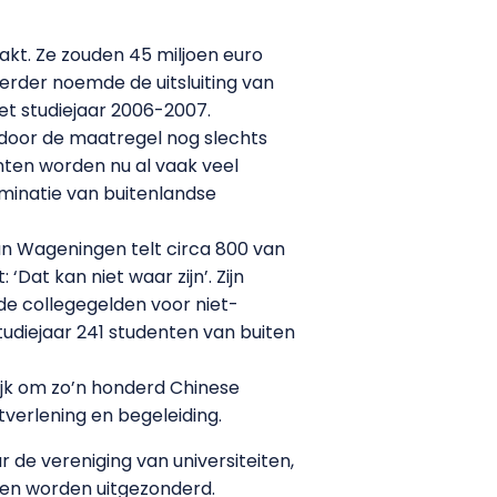
kt. Ze zouden 45 miljoen euro
rder noemde de uitsluiting van
et studiejaar 2006-2007.
l door de maatregel nog slechts
nten worden nu al vaak veel
iminatie van buitenlandse
van Wageningen telt circa 800 van
at kan niet waar zijn’. Zijn
s de collegegelden voor niet-
tudiejaar 241 studenten van buiten
ijk om zo’n honderd Chinese
verlening en begeleiding.
de vereniging van universiteiten,
uden worden uitgezonderd.