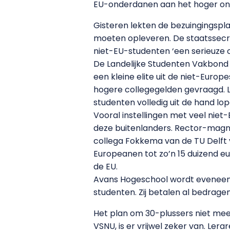
EU-onderdanen aan het hoger onde
Gisteren lekten de bezuingingspl
moeten opleveren. De staatssecr
niet-EU-studenten ‘een serieuze o
De Landelijke Studenten Vakbond (
een kleine elite uit de niet-Euro
hogere collegegelden gevraagd. LS
studenten volledig uit de hand lop
Vooral instellingen met veel niet
deze buitenlanders. Rector-magnif
collega Fokkema van de TU Delft voo
Europeanen tot zo’n 15 duizend eu
de EU.
Avans Hogeschool wordt eveneens 
studenten. Zij betalen al bedrage
Het plan om 30-plussers niet mee
VSNU, is er vrijwel zeker van. Le