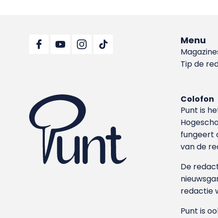
Menu
Magazine
Tip de re
Colofon
Punt is h
Hoge­sch
fungeert 
van de re
De redacti
nieuwsgar
redactie 
Punt is o