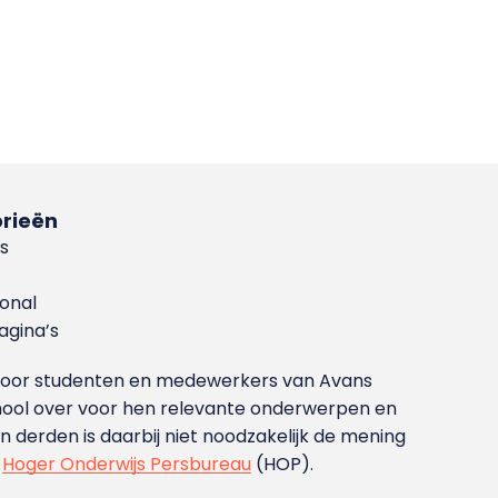
rieën
s
ional
gina’s
g voor studenten en medewerkers van Avans
ool over voor hen relevante onderwerpen en
derden is daarbij niet noodzakelijk de mening
t
Hoger Onderwijs Persbureau
(HOP).