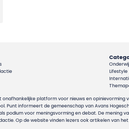
Catego
s
Onderwij
dactie
Lifestyle
Internat
Themapa
et onafhankelijke platform voor nieuws en opinievormin
ool. Punt informeert de gemeenschap van Avans Hogesch
als podium voor meningsvorming en debat. De mening van 
dactie. Op de website vinden lezers ook artikelen van he