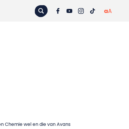
a
A
en Chemie wel en die van Avans