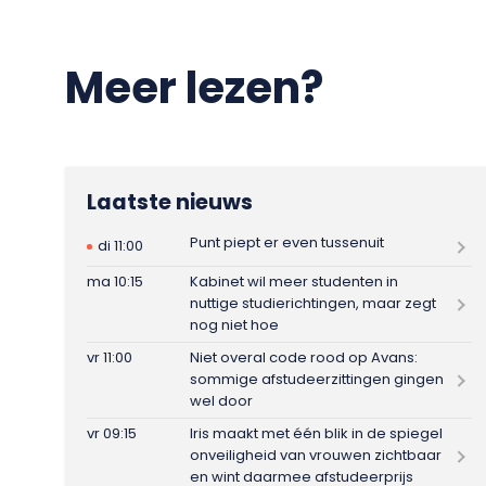
Meer lezen?
Laatste nieuws
Punt piept er even tussenuit
di 11:00
ma 10:15
Kabinet wil meer studenten in
nuttige studierichtingen, maar zegt
nog niet hoe
vr 11:00
Niet overal code rood op Avans:
sommige afstudeerzittingen gingen
wel door
vr 09:15
Iris maakt met één blik in de spiegel
onveiligheid van vrouwen zichtbaar
en wint daarmee afstudeerprijs