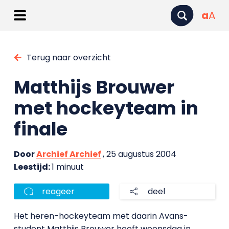
a
A
Terug naar overzicht
Matthijs Brouwer
met hockeyteam in
finale
Door
Archief Archief
, 25 augustus 2004
Leestijd:
1 minuut
reageer
deel
Het heren-hockeyteam met daarin Avans-
student Matthijs Brouwer heeft woensdag in