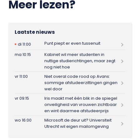
Meer lezen?
Laatste nieuws
Punt piept er even tussenuit
di 11:00
ma 10:15
Kabinet wil meer studenten in
nuttige studierichtingen, maar zegt
nog niet hoe
vr 11:00
Niet overal code rood op Avans:
sommige afstudeerzittingen gingen
wel door
vr 09:15
Iris maakt met één blik in de spiegel
onveiligheid van vrouwen zichtbaar
en wint daarmee afstudeerprijs
wo 16:00
Microsoft de deur uit? Universiteit
Utrecht wil eigen mailomgeving