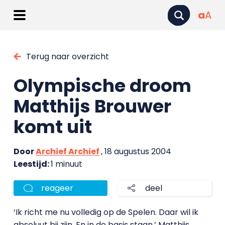
a
A
Terug naar overzicht
Olympische droom
Matthijs Brouwer
komt uit
Door
Archief Archief
, 18 augustus 2004
Leestijd:
1 minuut
reageer
deel
‘Ik richt me nu volledig op de Spelen. Daar wil ik
absoluut bij zijn. En in de basis staan.’ Matthijs