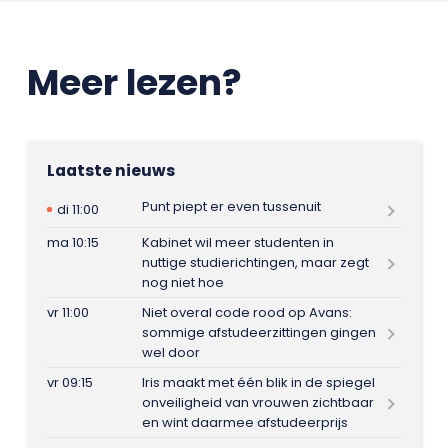
Meer lezen?
Laatste nieuws
Punt piept er even tussenuit
di 11:00
ma 10:15
Kabinet wil meer studenten in
nuttige studierichtingen, maar zegt
nog niet hoe
vr 11:00
Niet overal code rood op Avans:
sommige afstudeerzittingen gingen
wel door
vr 09:15
Iris maakt met één blik in de spiegel
onveiligheid van vrouwen zichtbaar
en wint daarmee afstudeerprijs