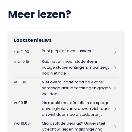
Meer lezen?
Laatste nieuws
Punt piept er even tussenuit
di 11:00
ma 10:15
Kabinet wil meer studenten in
nuttige studierichtingen, maar zegt
nog niet hoe
vr 11:00
Niet overal code rood op Avans:
sommige afstudeerzittingen gingen
wel door
vr 09:15
Iris maakt met één blik in de spiegel
onveiligheid van vrouwen zichtbaar
en wint daarmee afstudeerprijs
wo 16:00
Microsoft de deur uit? Universiteit
Utrecht wil eigen mailomgeving