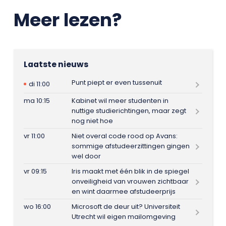
Meer lezen?
Laatste nieuws
Punt piept er even tussenuit
di 11:00
ma 10:15
Kabinet wil meer studenten in
nuttige studierichtingen, maar zegt
nog niet hoe
vr 11:00
Niet overal code rood op Avans:
sommige afstudeerzittingen gingen
wel door
vr 09:15
Iris maakt met één blik in de spiegel
onveiligheid van vrouwen zichtbaar
en wint daarmee afstudeerprijs
wo 16:00
Microsoft de deur uit? Universiteit
Utrecht wil eigen mailomgeving