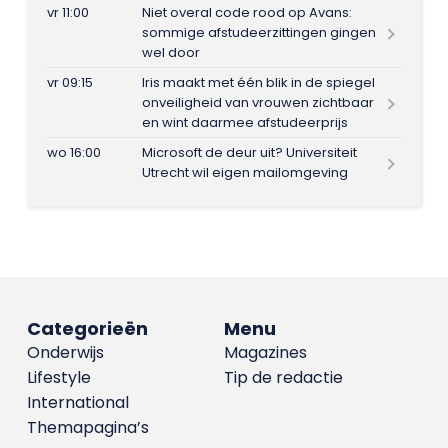
vr 11:00
Niet overal code rood op Avans:
sommige afstudeerzittingen gingen
wel door
vr 09:15
Iris maakt met één blik in de spiegel
onveiligheid van vrouwen zichtbaar
en wint daarmee afstudeerprijs
wo 16:00
Microsoft de deur uit? Universiteit
Utrecht wil eigen mailomgeving
Categorieën
Menu
Onderwijs
Magazines
Lifestyle
Tip de redactie
International
Themapagina’s