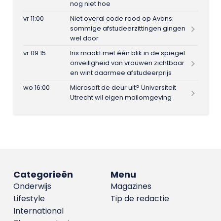
nog niet hoe
vr 11:00
Niet overal code rood op Avans:
sommige afstudeerzittingen gingen
wel door
vr 09:15
Iris maakt met één blik in de spiegel
onveiligheid van vrouwen zichtbaar
en wint daarmee afstudeerprijs
wo 16:00
Microsoft de deur uit? Universiteit
Utrecht wil eigen mailomgeving
Categorieën
Menu
Onderwijs
Magazines
Lifestyle
Tip de redactie
International