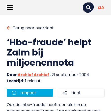
a
A
Terug naar overzicht
‘Hbo-fraude’ helpt
Zalm bij
miljoenennota
Door
Archief Archief
, 21 september 2004
Leestijd:
1 minuut
reageer
deel
Ook de ‘hbo-fraude’ heeft een plek in de
miljoenennota gekregen. Aan de inkomstenkant,