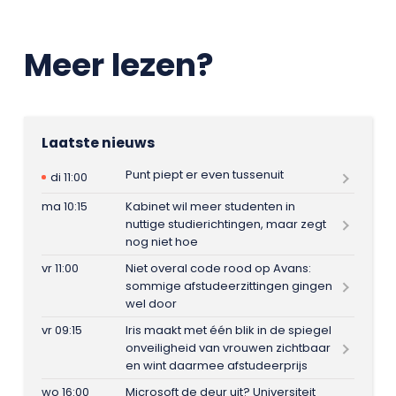
Meer lezen?
Laatste nieuws
Punt piept er even tussenuit
di 11:00
ma 10:15
Kabinet wil meer studenten in
nuttige studierichtingen, maar zegt
nog niet hoe
vr 11:00
Niet overal code rood op Avans:
sommige afstudeerzittingen gingen
wel door
vr 09:15
Iris maakt met één blik in de spiegel
onveiligheid van vrouwen zichtbaar
en wint daarmee afstudeerprijs
wo 16:00
Microsoft de deur uit? Universiteit