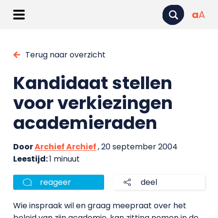
a
A
Terug naar overzicht
Kandidaat stellen
voor verkiezingen
academieraden
Door
Archief Archief
, 20 september 2004
Leestijd:
1 minuut
reageer
deel
Wie inspraak wil en graag meepraat over het
beleid van zijn academie, kan zitting nemen in de