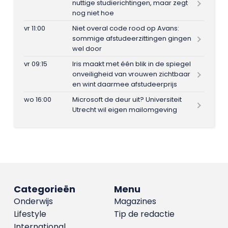
nuttige studierichtingen, maar zegt
nog niet hoe
vr 11:00
Niet overal code rood op Avans:
sommige afstudeerzittingen gingen
wel door
vr 09:15
Iris maakt met één blik in de spiegel
onveiligheid van vrouwen zichtbaar
en wint daarmee afstudeerprijs
wo 16:00
Microsoft de deur uit? Universiteit
Utrecht wil eigen mailomgeving
Categorieën
Menu
Onderwijs
Magazines
Lifestyle
Tip de redactie
International