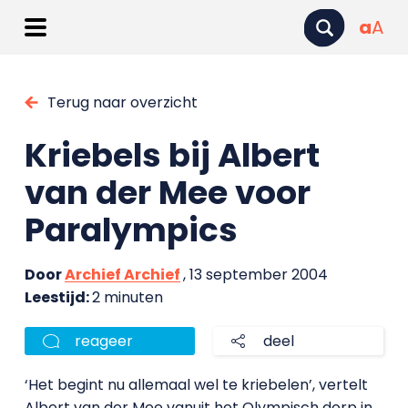
a
A
Terug naar overzicht
Kriebels bij Albert
van der Mee voor
Paralympics
Door
Archief Archief
, 13 september 2004
Leestijd:
2 minuten
reageer
deel
‘Het begint nu allemaal wel te kriebelen’, vertelt
Albert van der Mee vanuit het Olympisch dorp in