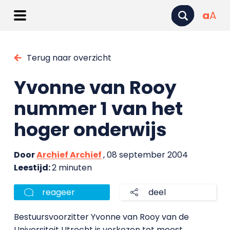
a
A
Terug naar overzicht
Yvonne van Rooy
nummer 1 van het
hoger onderwijs
Door
Archief Archief
, 08 september 2004
Leestijd:
2 minuten
reageer
deel
Bestuursvoorzitter Yvonne van Rooy van de
Universiteit Utrecht is verkozen tot meest