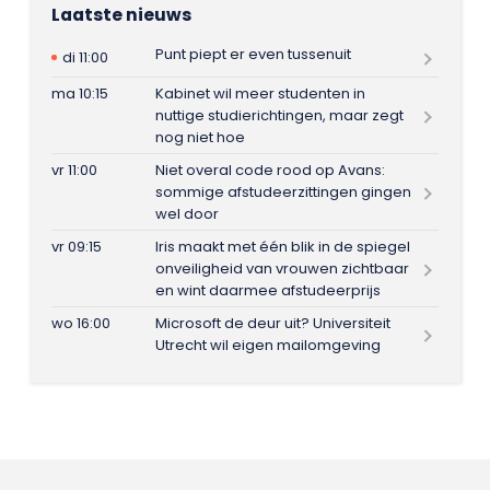
Laatste nieuws
Punt piept er even tussenuit
di 11:00
ma 10:15
Kabinet wil meer studenten in
nuttige studierichtingen, maar zegt
nog niet hoe
vr 11:00
Niet overal code rood op Avans:
sommige afstudeerzittingen gingen
wel door
vr 09:15
Iris maakt met één blik in de spiegel
onveiligheid van vrouwen zichtbaar
en wint daarmee afstudeerprijs
wo 16:00
Microsoft de deur uit? Universiteit
Utrecht wil eigen mailomgeving