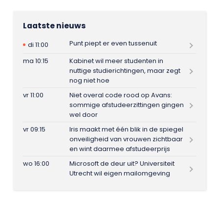
Laatste nieuws
Punt piept er even tussenuit
di 11:00
ma 10:15
Kabinet wil meer studenten in
nuttige studierichtingen, maar zegt
nog niet hoe
vr 11:00
Niet overal code rood op Avans:
sommige afstudeerzittingen gingen
wel door
vr 09:15
Iris maakt met één blik in de spiegel
onveiligheid van vrouwen zichtbaar
en wint daarmee afstudeerprijs
wo 16:00
Microsoft de deur uit? Universiteit
Utrecht wil eigen mailomgeving