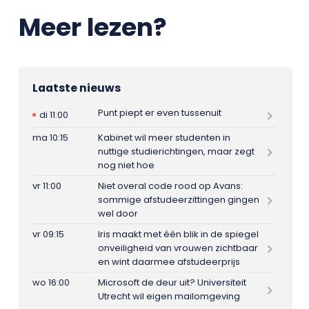
Meer lezen?
Laatste nieuws
Punt piept er even tussenuit
di 11:00
ma 10:15
Kabinet wil meer studenten in
nuttige studierichtingen, maar zegt
nog niet hoe
vr 11:00
Niet overal code rood op Avans:
sommige afstudeerzittingen gingen
wel door
vr 09:15
Iris maakt met één blik in de spiegel
onveiligheid van vrouwen zichtbaar
en wint daarmee afstudeerprijs
wo 16:00
Microsoft de deur uit? Universiteit
Utrecht wil eigen mailomgeving