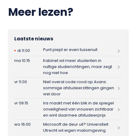
Meer lezen?
Laatste nieuws
Punt piept er even tussenuit
di 11:00
ma 10:15
Kabinet wil meer studenten in
nuttige studierichtingen, maar zegt
nog niet hoe
vr 11:00
Niet overal code rood op Avans:
sommige afstudeerzittingen gingen
wel door
vr 09:15
Iris maakt met één blik in de spiegel
onveiligheid van vrouwen zichtbaar
en wint daarmee afstudeerprijs
wo 16:00
Microsoft de deur uit? Universiteit
Utrecht wil eigen mailomgeving