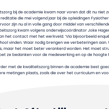
itszorg bij de academie kwam naar voren dat dit nu niet 
editatie die mei volgend jaar bij de opleidingen Fysioth
voor zijn nu al in volle gang door middel van verschillen
aliteitszorg kwam volgens onderwijscoördinator Joke Hag
n het contact met het werkveld. ‘Via bijvoorbeeld enq
ool vinden. Waar nodig brengen we verbeteringen aan. W
s, maar het moet beter verankerd worden. Het moet struc
 moet ze bedanken voor de medewerking en op de hoogte 
rder met de kwaliteitszorg binnen de academie best goed. 
ere metingen plaats, zoals die over het curriculum en voo