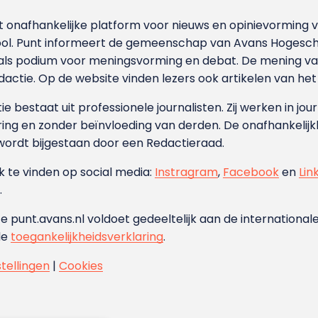
et onafhankelijke platform voor nieuws en opinievormin
ool. Punt informeert de gemeenschap van Avans Hogesch
als podium voor meningsvorming en debat. De mening van 
dactie. Op de website vinden lezers ook artikelen van he
e bestaat uit professionele journalisten. Zij werken in jour
ing en zonder beïnvloeding van derden. De onafhankelijk
wordt bijgestaan door een Redactieraad.
ok te vinden op social media:
Instragram
,
Facebook
en
Lin
.
e punt.avans.nl voldoet gedeeltelijk aan de internationale
de
toegankelijkheidsverklaring
.
stellingen
|
Cookies