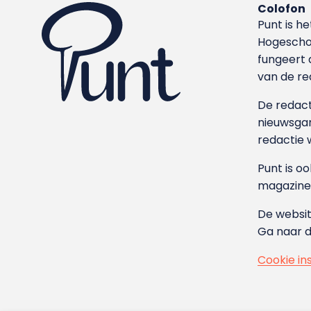
Colofon
Punt is h
Hoge­sch
fungeert 
van de re
De redacti
nieuwsgar
redactie 
Punt is o
magazine
De websit
Ga naar 
Cookie in