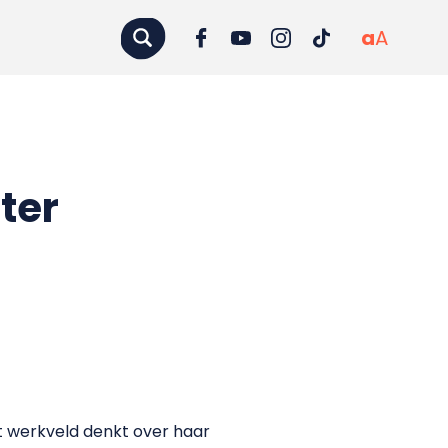
a
A
ter
 werkveld denkt over haar