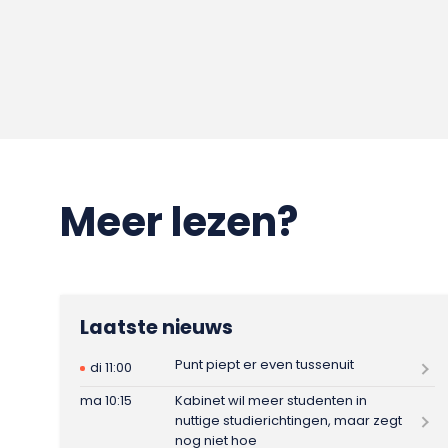
Meer lezen?
Laatste nieuws
Punt piept er even tussenuit
di 11:00
ma 10:15
Kabinet wil meer studenten in
nuttige studierichtingen, maar zegt
nog niet hoe