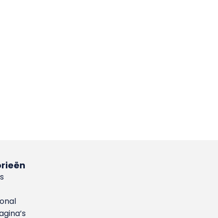
rieën
s
ional
gina’s