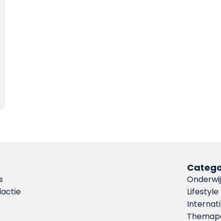
Catego
s
Onderwij
dactie
Lifestyle
Internat
Themapa