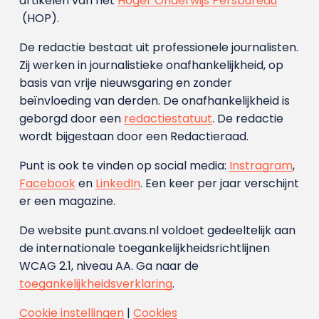
artikelen van het
Hoger Onderwijs Persbureau
(HOP).
De redactie bestaat uit professionele journalisten.
Zij werken in journalistieke onafhankelijkheid, op
basis van vrije nieuwsgaring en zonder
beïnvloeding van derden. De onafhankelijkheid is
geborgd door een
redactiestatuut
. De redactie
wordt bijgestaan door een Redactieraad.
Punt is ook te vinden op social media:
Instragram
,
Facebook
en
LinkedIn
. Een keer per jaar verschijnt
er een magazine.
De website punt.avans.nl voldoet gedeeltelijk aan
de internationale toegankelijkheidsrichtlijnen
WCAG 2.1, niveau AA. Ga naar de
toegankelijkheidsverklaring
.
Cookie instellingen
|
Cookies