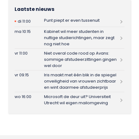
Laatste nieuws
Punt piept er even tussenuit
di 11:00
ma 10:15
Kabinet wil meer studenten in
nuttige studierichtingen, maar zegt
nog niet hoe
vr 11:00
Niet overal code rood op Avans:
sommige afstudeerzittingen gingen
wel door
vr 09:15
Iris maakt met één blik in de spiegel
onveiligheid van vrouwen zichtbaar
en wint daarmee afstudeerprijs
wo 16:00
Microsoft de deur uit? Universiteit
Utrecht wil eigen mailomgeving