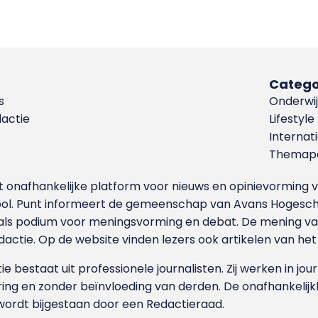
Catego
s
Onderwij
dactie
Lifestyle
Internat
Themapa
et onafhankelijke platform voor nieuws en opinievormin
ool. Punt informeert de gemeenschap van Avans Hogesch
als podium voor meningsvorming en debat. De mening van 
dactie. Op de website vinden lezers ook artikelen van he
e bestaat uit professionele journalisten. Zij werken in jour
ing en zonder beïnvloeding van derden. De onafhankelijk
wordt bijgestaan door een Redactieraad.