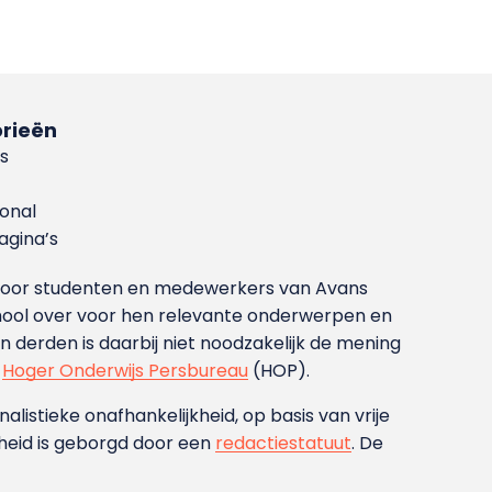
rieën
s
ional
gina’s
g voor studenten en medewerkers van Avans
ool over voor hen relevante onderwerpen en
derden is daarbij niet noodzakelijk de mening
t
Hoger Onderwijs Persbureau
(HOP).
nalistieke onafhankelijkheid, op basis van vrije
heid is geborgd door een
redactiestatuut
. De