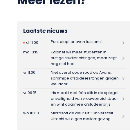
Meer lezen?
Laatste nieuws
Punt piept er even tussenuit
di 11:00
ma 10:15
Kabinet wil meer studenten in
nuttige studierichtingen, maar zegt
nog niet hoe
vr 11:00
Niet overal code rood op Avans:
sommige afstudeerzittingen gingen
wel door
vr 09:15
Iris maakt met één blik in de spiegel
onveiligheid van vrouwen zichtbaar
en wint daarmee afstudeerprijs
wo 16:00
Microsoft de deur uit? Universiteit
Utrecht wil eigen mailomgeving