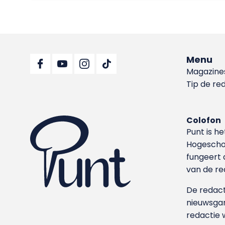
Menu
Magazine
Tip de re
Colofon
Punt is h
Hoge­sch
fungeert 
van de re
De redacti
nieuwsgar
redactie 