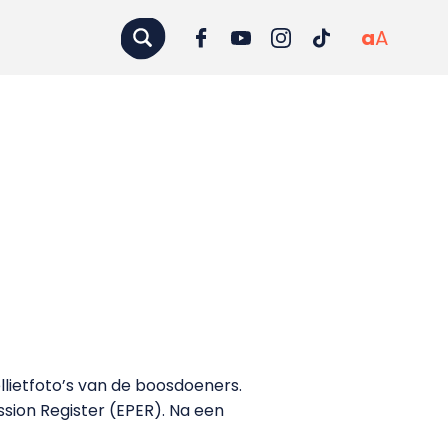
a
A
llietfoto’s van de boosdoeners.
sion Register (EPER). Na een