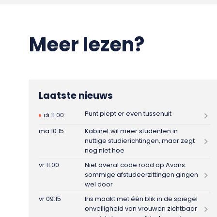
Meer lezen?
Laatste nieuws
Punt piept er even tussenuit
di 11:00
ma 10:15
Kabinet wil meer studenten in
nuttige studierichtingen, maar zegt
nog niet hoe
vr 11:00
Niet overal code rood op Avans:
sommige afstudeerzittingen gingen
wel door
vr 09:15
Iris maakt met één blik in de spiegel
onveiligheid van vrouwen zichtbaar