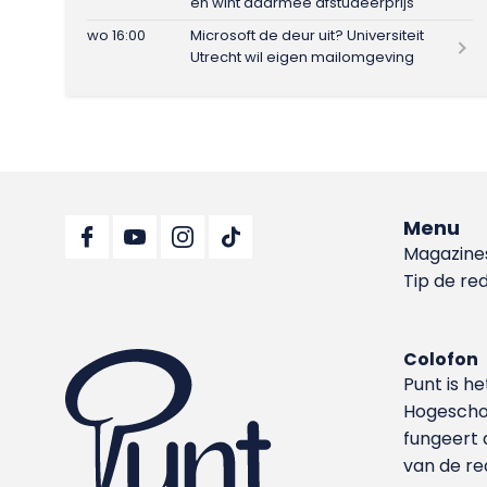
en wint daarmee afstudeerprijs
wo 16:00
Microsoft de deur uit? Universiteit
Utrecht wil eigen mailomgeving
Menu
Magazine
Tip de re
Colofon
Punt is h
Hoge­sch
fungeert 
van de re