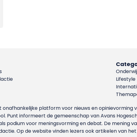
Catego
s
Onderwij
dactie
Lifestyle
Internat
Themapa
et onafhankelijke platform voor nieuws en opinievormin
ool. Punt informeert de gemeenschap van Avans Hogesch
als podium voor meningsvorming en debat. De mening van 
dactie. Op de website vinden lezers ook artikelen van he