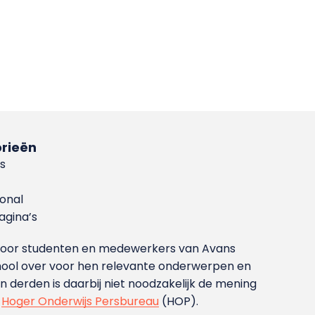
rieën
s
ional
gina’s
g voor studenten en medewerkers van Avans
ool over voor hen relevante onderwerpen en
derden is daarbij niet noodzakelijk de mening
t
Hoger Onderwijs Persbureau
(HOP).