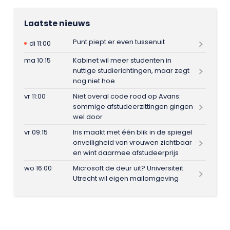
Laatste nieuws
Punt piept er even tussenuit
di 11:00
ma 10:15
Kabinet wil meer studenten in
nuttige studierichtingen, maar zegt
nog niet hoe
vr 11:00
Niet overal code rood op Avans:
sommige afstudeerzittingen gingen
wel door
vr 09:15
Iris maakt met één blik in de spiegel
onveiligheid van vrouwen zichtbaar
en wint daarmee afstudeerprijs
wo 16:00
Microsoft de deur uit? Universiteit
Utrecht wil eigen mailomgeving