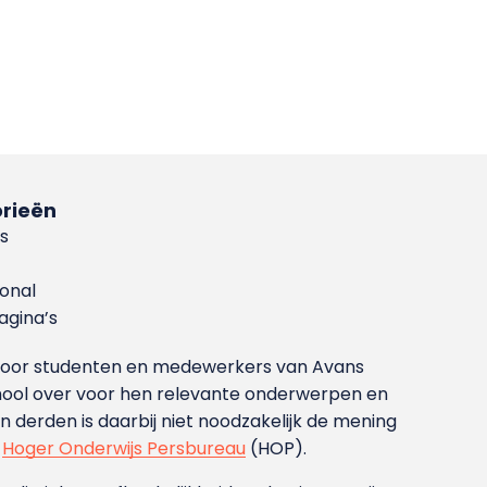
rieën
s
ional
gina’s
g voor studenten en medewerkers van Avans
ool over voor hen relevante onderwerpen en
derden is daarbij niet noodzakelijk de mening
t
Hoger Onderwijs Persbureau
(HOP).