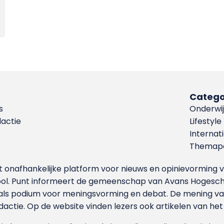
Catego
s
Onderwij
dactie
Lifestyle
Internat
Themapa
et onafhankelijke platform voor nieuws en opinievormin
ool. Punt informeert de gemeenschap van Avans Hogesch
als podium voor meningsvorming en debat. De mening van 
dactie. Op de website vinden lezers ook artikelen van he