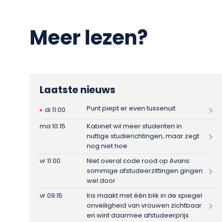
Meer lezen?
Laatste nieuws
Punt piept er even tussenuit
di 11:00
ma 10:15
Kabinet wil meer studenten in
nuttige studierichtingen, maar zegt
nog niet hoe
vr 11:00
Niet overal code rood op Avans:
sommige afstudeerzittingen gingen
wel door
vr 09:15
Iris maakt met één blik in de spiegel
onveiligheid van vrouwen zichtbaar
en wint daarmee afstudeerprijs