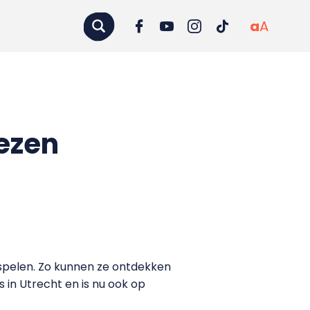
a
A
iezen
l spelen. Zo kunnen ze ontdekken
s in Utrecht en is nu ook op