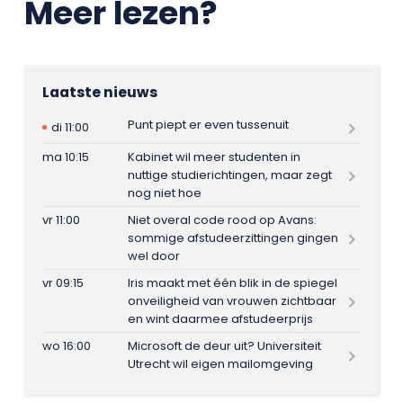
Meer lezen?
Laatste nieuws
Punt piept er even tussenuit
di 11:00
ma 10:15
Kabinet wil meer studenten in
nuttige studierichtingen, maar zegt
nog niet hoe
vr 11:00
Niet overal code rood op Avans:
sommige afstudeerzittingen gingen
wel door
vr 09:15
Iris maakt met één blik in de spiegel
onveiligheid van vrouwen zichtbaar
en wint daarmee afstudeerprijs
wo 16:00
Microsoft de deur uit? Universiteit
Utrecht wil eigen mailomgeving