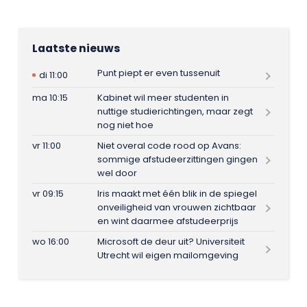
Laatste nieuws
Punt piept er even tussenuit
di 11:00
ma 10:15
Kabinet wil meer studenten in
nuttige studierichtingen, maar zegt
nog niet hoe
vr 11:00
Niet overal code rood op Avans:
sommige afstudeerzittingen gingen
wel door
vr 09:15
Iris maakt met één blik in de spiegel
onveiligheid van vrouwen zichtbaar
en wint daarmee afstudeerprijs
wo 16:00
Microsoft de deur uit? Universiteit
Utrecht wil eigen mailomgeving