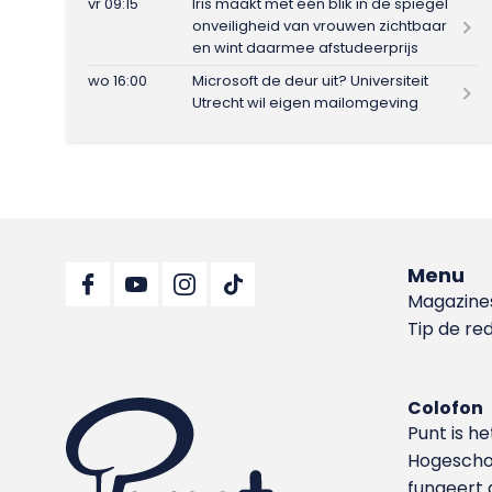
vr 09:15
Iris maakt met één blik in de spiegel
onveiligheid van vrouwen zichtbaar
en wint daarmee afstudeerprijs
wo 16:00
Microsoft de deur uit? Universiteit
Utrecht wil eigen mailomgeving
Menu
Magazine
Tip de re
Colofon
Punt is h
Hoge­sch
fungeert 