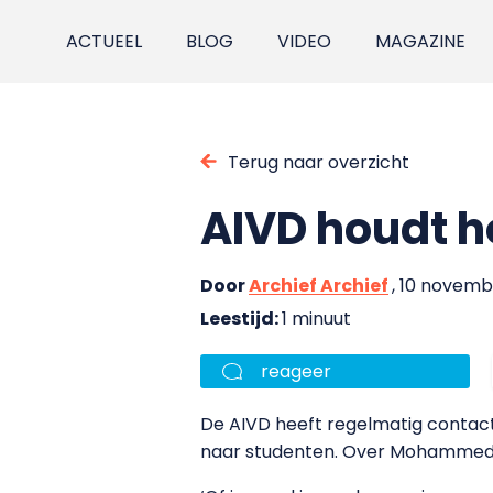
ACTUEEL
BLOG
VIDEO
MAGAZINE
Terug naar overzicht
AIVD houdt h
Door
Archief Archief
, 10 novem
Leestijd:
1 minuut
reageer
De AIVD heeft regelmatig contact
naar studenten. Over Mohammed B