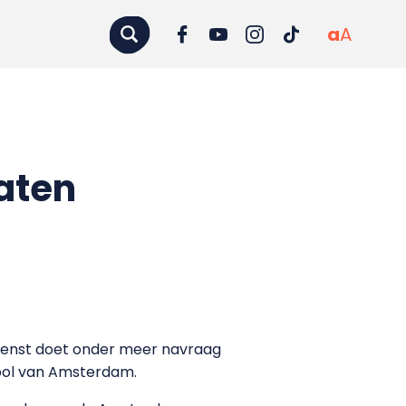
a
A
aten
dienst doet onder meer navraag
ool van Amsterdam.