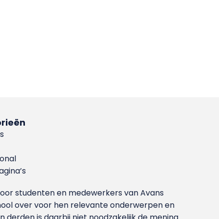
rieën
s
ional
gina’s
g voor studenten en medewerkers van Avans
ool over voor hen relevante onderwerpen en
derden is daarbij niet noodzakelijk de mening