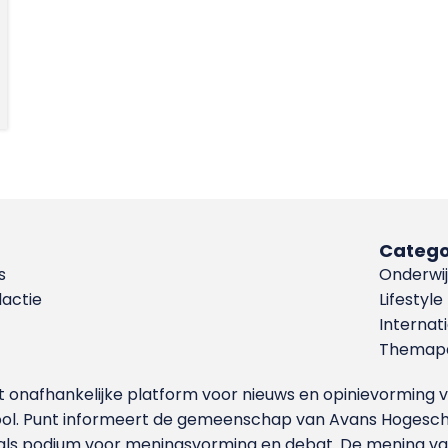
Catego
s
Onderwij
dactie
Lifestyle
Internat
Themapa
et onafhankelijke platform voor nieuws en opinievormin
ool. Punt informeert de gemeenschap van Avans Hogesch
als podium voor meningsvorming en debat. De mening van 