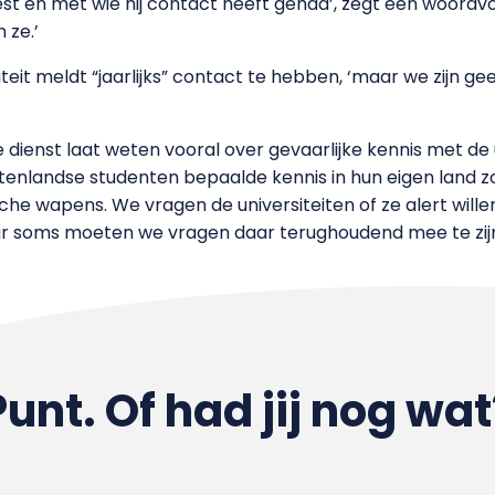
est en met wie hij contact heeft gehad’, zegt een woor
 ze.’
it meldt “jaarlijks” contact te hebben, ‘maar we zijn ge
e dienst laat weten vooral over gevaarlijke kennis met de u
uitenlandse studenten bepaalde kennis in hun eigen land
e wapens. We vragen de universiteiten of ze alert willen 
aar soms moeten we vragen daar terughoudend mee te zij
Punt. Of had jij nog wat