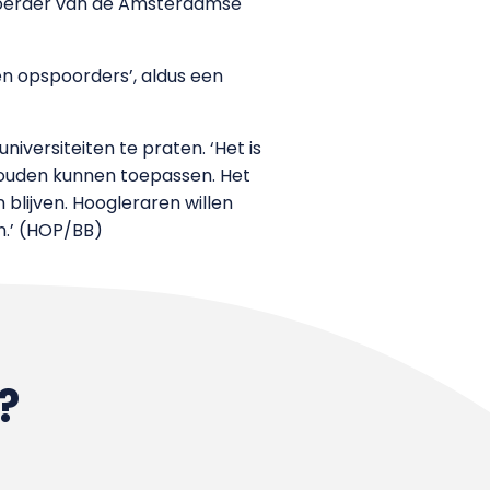
dvoerder van de Amsterdamse
en opspoorders’, aldus een
niversiteiten te praten. ‘Het is
 zouden kunnen toepassen. Het
blijven. Hoogleraren willen
n.’ (HOP/BB)
?