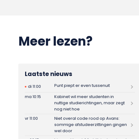
Meer lezen?
Laatste nieuws
Punt piept er even tussenuit
di 11:00
ma 10:15
Kabinet wil meer studenten in
nuttige studierichtingen, maar zegt
nog niet hoe
vr 11:00
Niet overal code rood op Avans:
sommige afstudeerzittingen gingen
wel door