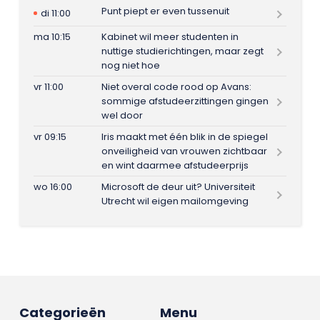
Punt piept er even tussenuit
di 11:00
ma 10:15
Kabinet wil meer studenten in
nuttige studierichtingen, maar zegt
nog niet hoe
vr 11:00
Niet overal code rood op Avans:
sommige afstudeerzittingen gingen
wel door
vr 09:15
Iris maakt met één blik in de spiegel
onveiligheid van vrouwen zichtbaar
en wint daarmee afstudeerprijs
wo 16:00
Microsoft de deur uit? Universiteit
Utrecht wil eigen mailomgeving
Categorieën
Menu