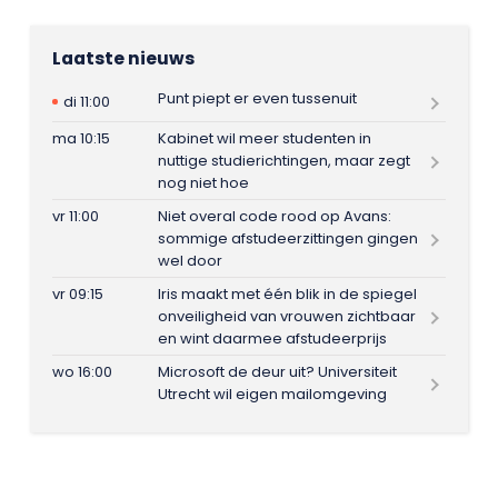
Laatste nieuws
Punt piept er even tussenuit
di 11:00
ma 10:15
Kabinet wil meer studenten in
nuttige studierichtingen, maar zegt
nog niet hoe
vr 11:00
Niet overal code rood op Avans:
sommige afstudeerzittingen gingen
wel door
vr 09:15
Iris maakt met één blik in de spiegel
onveiligheid van vrouwen zichtbaar
en wint daarmee afstudeerprijs
wo 16:00
Microsoft de deur uit? Universiteit
Utrecht wil eigen mailomgeving