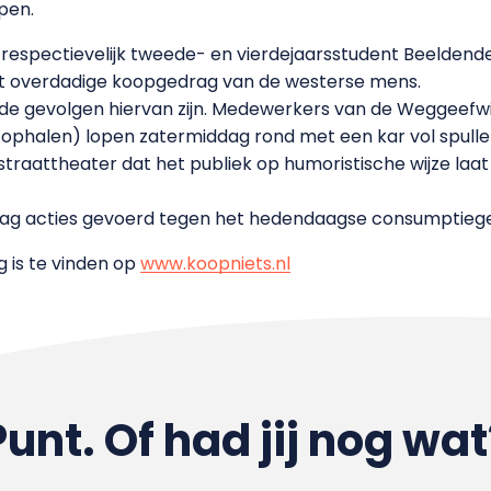
pen.
 respectievelijk tweede- en vierdejaarsstudent Beelden
 het overdadige koopgedrag van de westerse mens.
at de gevolgen hiervan zijn. Medewerkers van de Weggeef
 ophalen) lopen zatermiddag rond met een kar vol spull
traattheater dat het publiek op humoristische wijze laat 
dag acties gevoerd tegen het hedendaagse consumptiege
 is te vinden op
www.koopniets.nl
Punt. Of had jij nog wat