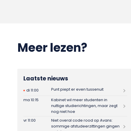
Meer lezen?
Laatste nieuws
Punt piept er even tussenuit
di 11:00
ma 10:15
Kabinet wil meer studenten in
nuttige studierichtingen, maar zegt
nog niet hoe
vr 11:00
Niet overal code rood op Avans:
sommige afstudeerzittingen gingen