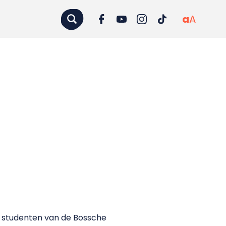
a
A
s studenten van de Bossche