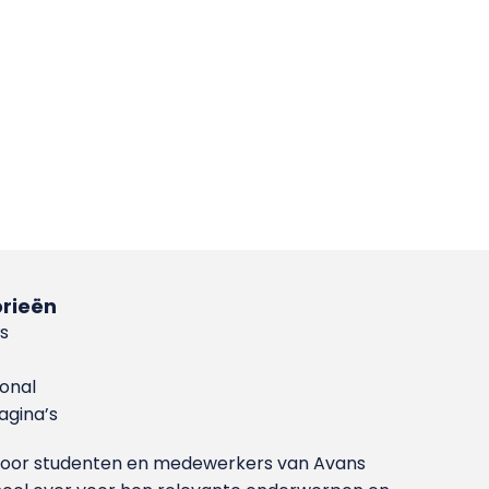
rieën
s
ional
gina’s
g voor studenten en medewerkers van Avans