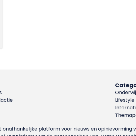
Catego
s
Onderwij
dactie
Lifestyle
Internat
Themapa
et onafhankelijke platform voor nieuws en opinievormin