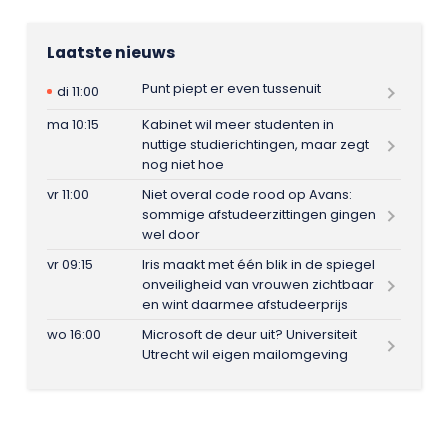
Laatste nieuws
Punt piept er even tussenuit
di 11:00
ma 10:15
Kabinet wil meer studenten in
nuttige studierichtingen, maar zegt
nog niet hoe
vr 11:00
Niet overal code rood op Avans:
sommige afstudeerzittingen gingen
wel door
vr 09:15
Iris maakt met één blik in de spiegel
onveiligheid van vrouwen zichtbaar
en wint daarmee afstudeerprijs
wo 16:00
Microsoft de deur uit? Universiteit
Utrecht wil eigen mailomgeving