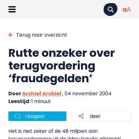
a
A
Terug naar overzicht
Rutte onzeker over
terugvordering
‘fraudegelden’
Door
Archief Archief
, 04 november 2004
Leestijd:
1 minuut
reageer
deel
Het is niet zeker of de 48 miljoen aan
terugvorderingen uit de ‘hbo-fraude’ allemaal