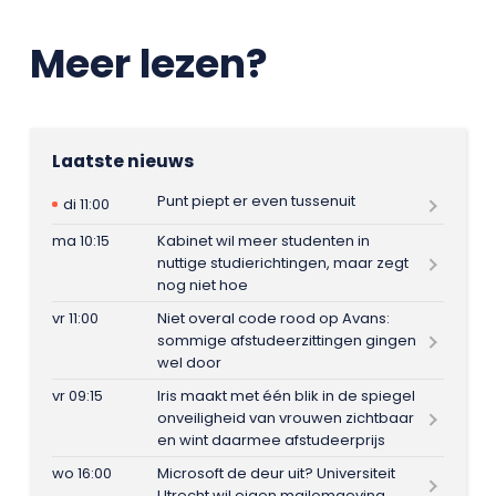
Meer lezen?
Laatste nieuws
Punt piept er even tussenuit
di 11:00
ma 10:15
Kabinet wil meer studenten in
nuttige studierichtingen, maar zegt
nog niet hoe
vr 11:00
Niet overal code rood op Avans:
sommige afstudeerzittingen gingen
wel door
vr 09:15
Iris maakt met één blik in de spiegel
onveiligheid van vrouwen zichtbaar
en wint daarmee afstudeerprijs
wo 16:00
Microsoft de deur uit? Universiteit
Utrecht wil eigen mailomgeving