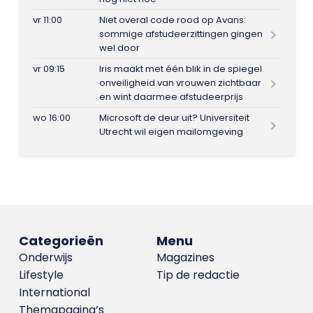
vr 11:00
Niet overal code rood op Avans:
sommige afstudeerzittingen gingen
wel door
vr 09:15
Iris maakt met één blik in de spiegel
onveiligheid van vrouwen zichtbaar
en wint daarmee afstudeerprijs
wo 16:00
Microsoft de deur uit? Universiteit
Utrecht wil eigen mailomgeving
Categorieën
Menu
Onderwijs
Magazines
Lifestyle
Tip de redactie
International
Themapagina’s