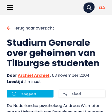
a
A
Terug naar overzicht
Studium Generale
over geheimen van
Tilburgse studenten
Door
Archief Archief
, 03 november 2004
Leestijd:
1 minuut
reageer
deel
De Nederlandse psycholoog Andreas Wismeijer
van de Universiteit van Barcelona maakt morgen