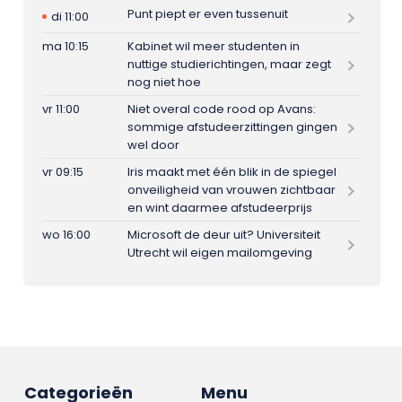
Punt piept er even tussenuit
di 11:00
ma 10:15
Kabinet wil meer studenten in
nuttige studierichtingen, maar zegt
nog niet hoe
vr 11:00
Niet overal code rood op Avans:
sommige afstudeerzittingen gingen
wel door
vr 09:15
Iris maakt met één blik in de spiegel
onveiligheid van vrouwen zichtbaar
en wint daarmee afstudeerprijs
wo 16:00
Microsoft de deur uit? Universiteit
Utrecht wil eigen mailomgeving
Categorieën
Menu