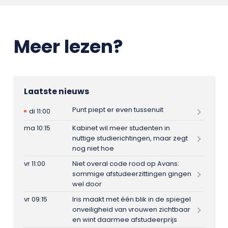
Meer lezen?
Laatste nieuws
Punt piept er even tussenuit
di 11:00
ma 10:15
Kabinet wil meer studenten in
nuttige studierichtingen, maar zegt
nog niet hoe
vr 11:00
Niet overal code rood op Avans:
sommige afstudeerzittingen gingen
wel door
vr 09:15
Iris maakt met één blik in de spiegel
onveiligheid van vrouwen zichtbaar
en wint daarmee afstudeerprijs