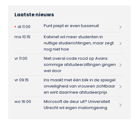
Laatste nieuws
Punt piept er even tussenuit
di 11:00
ma 10:15
Kabinet wil meer studenten in
nuttige studierichtingen, maar zegt
nog niet hoe
vr 11:00
Niet overal code rood op Avans:
sommige afstudeerzittingen gingen
wel door
vr 09:15
Iris maakt met één blik in de spiegel
onveiligheid van vrouwen zichtbaar
en wint daarmee afstudeerprijs
wo 16:00
Microsoft de deur uit? Universiteit
Utrecht wil eigen mailomgeving