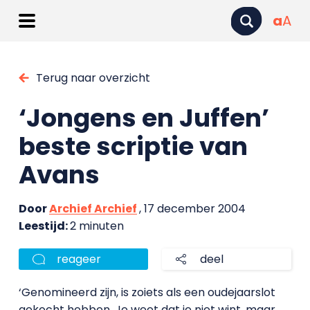
a
A
Terug naar overzicht
‘Jongens en Juffen’
beste scriptie van
Avans
Door
Archief Archief
, 17 december 2004
Leestijd:
2 minuten
reageer
deel
‘Genomineerd zijn, is zoiets als een oudejaarslot
gekocht hebben. Je weet dat je niet wint, maar