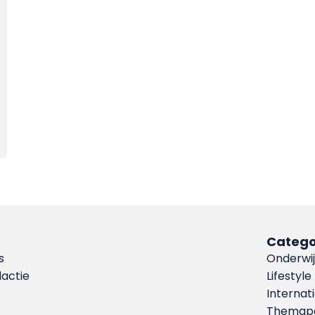
Catego
s
Onderwij
dactie
Lifestyle
Internat
Themapa