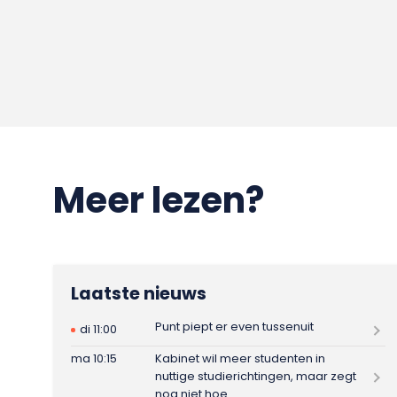
Meer lezen?
Laatste nieuws
Punt piept er even tussenuit
di 11:00
ma 10:15
Kabinet wil meer studenten in
nuttige studierichtingen, maar zegt
nog niet hoe