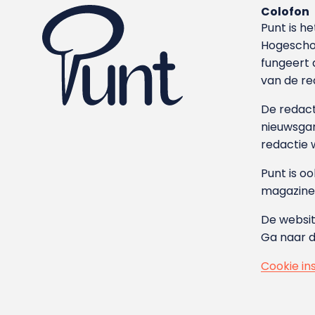
Colofon
Punt is h
Hoge­sch
fungeert 
van de re
De redacti
nieuwsgar
redactie 
Punt is o
magazine
De websit
Ga naar 
Cookie in