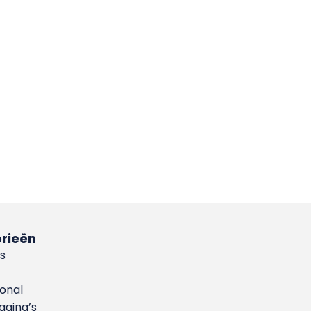
rieën
s
ional
gina’s