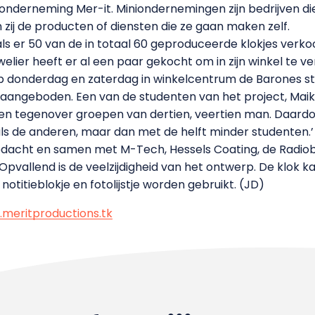
ionderneming Mer-it. Miniondernemingen zijn bedrijven di
zij de producten of diensten die ze gaan maken zelf.
s er 50 van de in totaal 60 geproduceerde klokjes verko
welier heeft er al een paar gekocht om in zijn winkel te 
 donderdag en zaterdag in winkelcentrum de Barones s
aangeboden. Een van de studenten van het project, Maikel
en tegenover groepen van dertien, veertien man. Daardoor 
ls de anderen, maar dan met de helft minder studenten.’
edacht en samen met M-Tech, Hessels Coating, de Radiob
pvallend is de veelzijdigheid van het ontwerp. De klok kan
notitieblokje en fotolijstje worden gebruikt. (JD)
meritproductions.tk