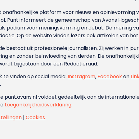
et onafhankelijke platform voor nieuws en opinievormin
ool. Punt informeert de gemeenschap van Avans Hogesch
als podium voor meningsvorming en debat. De mening van 
dactie. Op de website vinden lezers ook artikelen van he
e bestaat uit professionele journalisten. Zij werken in jour
ing en zonder beïnvloeding van derden. De onafhankelijk
wordt bijgestaan door een Redactieraad.
ok te vinden op social media:
Instragram
,
Facebook
en
Lin
.
e punt.avans.nl voldoet gedeeltelijk aan de internationale
de
toegankelijkheidsverklaring
.
stellingen
|
Cookies