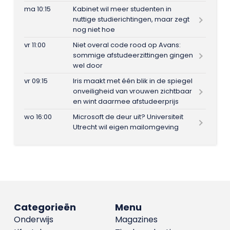
ma 10:15
Kabinet wil meer studenten in
nuttige studierichtingen, maar zegt
nog niet hoe
vr 11:00
Niet overal code rood op Avans:
sommige afstudeerzittingen gingen
wel door
vr 09:15
Iris maakt met één blik in de spiegel
onveiligheid van vrouwen zichtbaar
en wint daarmee afstudeerprijs
wo 16:00
Microsoft de deur uit? Universiteit
Utrecht wil eigen mailomgeving
Categorieën
Menu
Onderwijs
Magazines