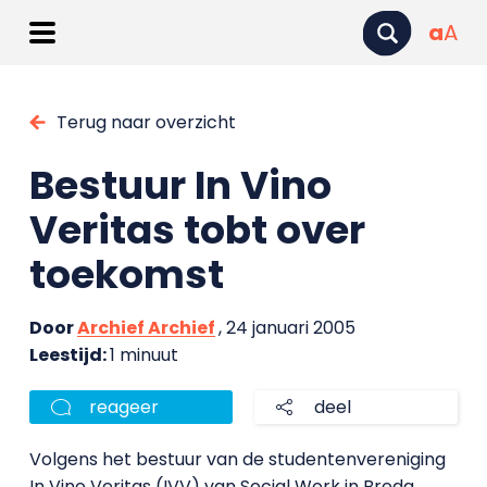
a
A
Terug naar overzicht
Bestuur In Vino
Veritas tobt over
toekomst
Door
Archief Archief
, 24 januari 2005
Leestijd:
1 minuut
reageer
deel
Volgens het bestuur van de studentenvereniging
In Vino Veritas (IVV) van Social Work in Breda