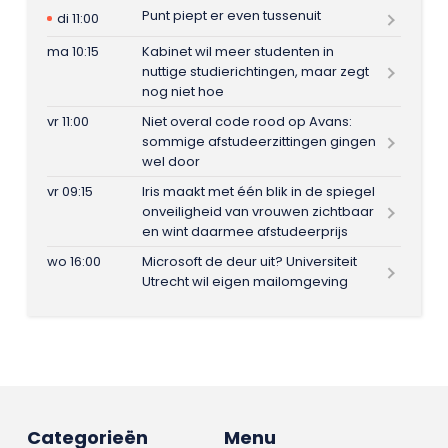
Punt piept er even tussenuit
di 11:00
ma 10:15
Kabinet wil meer studenten in
nuttige studierichtingen, maar zegt
nog niet hoe
vr 11:00
Niet overal code rood op Avans:
sommige afstudeerzittingen gingen
wel door
vr 09:15
Iris maakt met één blik in de spiegel
onveiligheid van vrouwen zichtbaar
en wint daarmee afstudeerprijs
wo 16:00
Microsoft de deur uit? Universiteit
Utrecht wil eigen mailomgeving
Categorieën
Menu