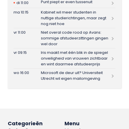
Punt piept er even tussenuit
di 11:00
ma 10:15
Kabinet wil meer studenten in
nuttige studierichtingen, maar zegt
nog niet hoe
vr 11:00
Niet overal code rood op Avans:
sommige afstudeerzittingen gingen
wel door
vr 09:15
Iris maakt met één blik in de spiegel
onveiligheid van vrouwen zichtbaar
en wint daarmee afstudeerprijs
wo 16:00
Microsoft de deur uit? Universiteit
Utrecht wil eigen mailomgeving
Categorieën
Menu