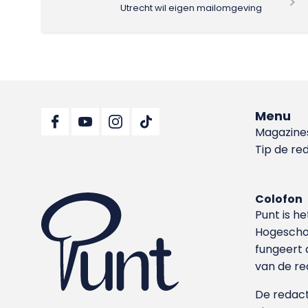
Utrecht wil eigen mailomgeving
Menu
Magazine
Tip de re
Colofon
Punt is h
Hoge­sch
fungeert 
van de re
De redacti