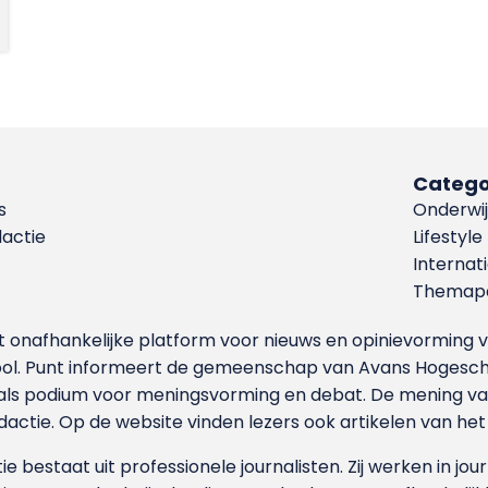
Catego
s
Onderwij
dactie
Lifestyle
Internat
Themapa
et onafhankelijke platform voor nieuws en opinievormin
ool. Punt informeert de gemeenschap van Avans Hogesch
als podium voor meningsvorming en debat. De mening van 
dactie. Op de website vinden lezers ook artikelen van he
e bestaat uit professionele journalisten. Zij werken in jour