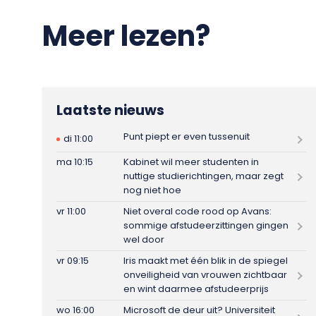
Meer lezen?
Laatste nieuws
Punt piept er even tussenuit
di 11:00
ma 10:15
Kabinet wil meer studenten in
nuttige studierichtingen, maar zegt
nog niet hoe
vr 11:00
Niet overal code rood op Avans:
sommige afstudeerzittingen gingen
wel door
vr 09:15
Iris maakt met één blik in de spiegel
onveiligheid van vrouwen zichtbaar
en wint daarmee afstudeerprijs
wo 16:00
Microsoft de deur uit? Universiteit