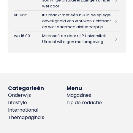
sommige afstudeerzittingen gingen
wel door
vr 09:15
Iris maakt met één blik in de spiegel
onveiligheid van vrouwen zichtbaar
en wint daarmee afstudeerprijs
wo 16:00
Microsoft de deur uit? Universiteit
Utrecht wil eigen mailomgeving
Categorieën
Menu
Onderwijs
Magazines
Lifestyle
Tip de redactie
International
Themapagina’s