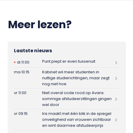
Meer lezen?
Laatste nieuws
Punt piept er even tussenuit
di 11:00
ma 10:15
Kabinet wil meer studenten in
nuttige studierichtingen, maar zegt
nog niet hoe
vr 11:00
Niet overal code rood op Avans:
sommige afstudeerzittingen gingen
wel door
vr 09:15
Iris maakt met één blik in de spiegel
onveiligheid van vrouwen zichtbaar
en wint daarmee afstudeerprijs