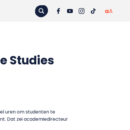
a
A
le Studies
eel uren om studenten te
nt. Dat zei academiedirecteur