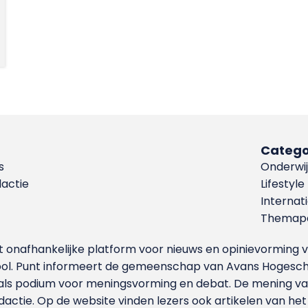
Catego
s
Onderwij
dactie
Lifestyle
Internat
Themapa
et onafhankelijke platform voor nieuws en opinievormin
ool. Punt informeert de gemeenschap van Avans Hogesch
als podium voor meningsvorming en debat. De mening van 
dactie. Op de website vinden lezers ook artikelen van he