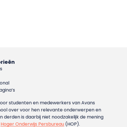
rieën
s
ional
gina’s
g voor studenten en medewerkers van Avans
ool over voor hen relevante onderwerpen en
derden is daarbij niet noodzakelijk de mening
t
Hoger Onderwijs Persbureau
(HOP).