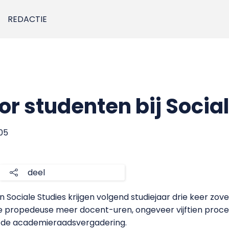
REDACTIE
or studenten bij Socia
005
deel
Sociale Studies krijgen volgend studiejaar drie keer zov
e propedeuse meer docent-uren, ongeveer vijftien proce
s de academieraadsvergadering.