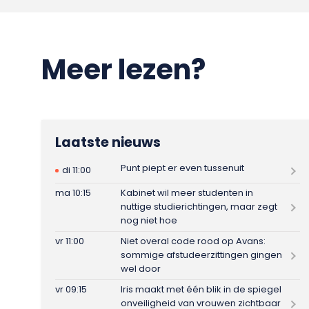
Meer lezen?
Laatste nieuws
Punt piept er even tussenuit
di 11:00
ma 10:15
Kabinet wil meer studenten in
nuttige studierichtingen, maar zegt
nog niet hoe
vr 11:00
Niet overal code rood op Avans:
sommige afstudeerzittingen gingen
wel door
vr 09:15
Iris maakt met één blik in de spiegel
onveiligheid van vrouwen zichtbaar